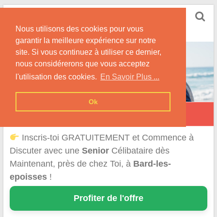
Skip
Rencontrer Senior
to
Conseils & Infos pour la Rencontre d'une Senior
Nous utilisons des cookies pour vous
content
garantir la meilleure expérience sur notre
site. Si vous continuez à utiliser ce dernier,
nous considérerons que vous acceptez
l'utilisation des cookies.
En Savoir Plus ...
Ok
Bard-lès-Époisses
Inscris-toi GRATUITEMENT et Commence à
Discuter avec une
Senior
Célibataire dès
Maintenant, près de chez Toi, à
Bard-les-
epoisses
!
Profiter de l'offre