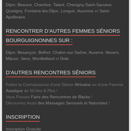
Dijon
,
Beaune
,
Chenôve
,
Talant
,
Chevigny-Saint-Sauveur
,
Quetigny
,
Fontaine-lès-Dijon
,
Longvic
,
Auxonne
et
Saint-
Apollinaire
.
RENCONTRER D’AUTRES FEMMES SÉNIORS
BOURGUIGNONNES SUR :
Dijon
,
Besançon
,
Belfort
,
Chalon-sur-Saône
,
Auxerre
,
Nevers
,
Mâcon
,
Sens
,
Montbéliard
et
Dole
.
D’AUTRES RENCONTRES SÉNIORS
Faites la Connaissance d'une Sénior
Africaine
ou d'une Femme
Asiatique
de 50 Ans & Plus !
Vous Pouvez
Faire des Rencontres de Blacks
!
Découvrez Aussi
des Massages Sensuels et Naturistes
!
INSCRIPTION
Inscription Gratuite