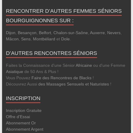
RENCONTRER D’AUTRES FEMMES SÉNIORS
BOURGUIGNONNES SUR :
Dijon
,
Besançon
,
Belfort
,
Chalon-sur-Saône
,
Auxerre
,
Nevers
,
Mâcon
,
Sens
,
Montbéliard
et
Dole
.
D’AUTRES RENCONTRES SÉNIORS
Faites la Connaissance d'une Sénior
Africaine
ou d'une Femme
Asiatique
de 50 Ans & Plus !
Vous Pouvez
Faire des Rencontres de Blacks
!
Découvrez Aussi
des Massages Sensuels et Naturistes
!
INSCRIPTION
Inscription Gratuite
Offre d'Essai
Abonnement Or
Abonnement Argent