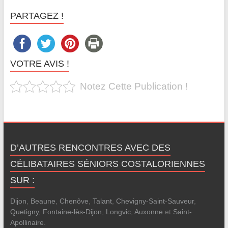
PARTAGEZ !
VOTRE AVIS !
Notez Cette Publication !
D’AUTRES RENCONTRES AVEC DES
CÉLIBATAIRES SÉNIORS COSTALORIENNES
SUR :
Dijon
,
Beaune
,
Chenôve
,
Talant
,
Chevigny-Saint-Sauveur
,
Quetigny
,
Fontaine-lès-Dijon
,
Longvic
,
Auxonne
et
Saint-
Apollinaire
.