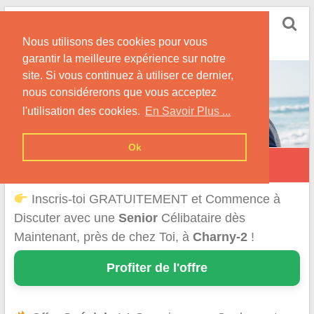
Skip
Rencontrer Senior
to
Conseils & Infos pour la Rencontre d'une Senior
Nous utilisons des cookies pour vous
content
garantir la meilleure expérience sur notre
site. Si vous continuez à utiliser ce dernier,
nous considérerons que vous acceptez
l'utilisation des cookies.
En Savoir Plus ...
Ok
Charny
Inscris-toi GRATUITEMENT et Commence à
Discuter avec une
Senior
Célibataire dès
Maintenant, près de chez Toi, à
Charny-2
!
Profiter de l'offre