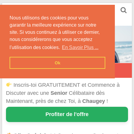
Skip
Rencontrer Senior
to
Conseils & Infos pour la Rencontre d'une Senior
Nous utilisons des cookies pour vous
content
garantir la meilleure expérience sur notre
site. Si vous continuez à utiliser ce dernier,
nous considérerons que vous acceptez
l'utilisation des cookies.
En Savoir Plus ...
Ok
Chaugey
Inscris-toi GRATUITEMENT et Commence à
Discuter avec une
Senior
Célibataire dès
Maintenant, près de chez Toi, à
Chaugey
!
Profiter de l'offre