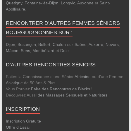
Quetigny
,
Fontaine-lès-Dijon
,
Longvic
,
Auxonne
et
Saint-
Apollinaire
.
RENCONTRER D’AUTRES FEMMES SÉNIORS
BOURGUIGNONNES SUR :
Dijon
,
Besançon
,
Belfort
,
Chalon-sur-Saône
,
Auxerre
,
Nevers
,
Mâcon
,
Sens
,
Montbéliard
et
Dole
.
D’AUTRES RENCONTRES SÉNIORS
Faites la Connaissance d'une Sénior
Africaine
ou d'une Femme
Asiatique
de 50 Ans & Plus !
Vous Pouvez
Faire des Rencontres de Blacks
!
Découvrez Aussi
des Massages Sensuels et Naturistes
!
INSCRIPTION
Inscription Gratuite
Offre d'Essai