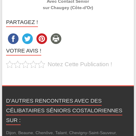
Avec Contact Senior
sur Chaugey (Côte-d'Or)
PARTAGEZ !
VOTRE AVIS !
Notez Cette Publication !
D’AUTRES RENCONTRES AVEC DES
CÉLIBATAIRES SÉNIORS COSTALORIENNES
SUR :
Dijon
,
Beaune
,
Chenôve
,
Talant
,
Chevigny-Saint-Sauveur
,