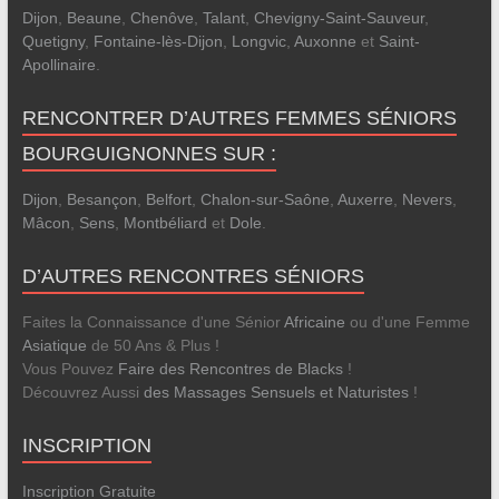
Dijon
,
Beaune
,
Chenôve
,
Talant
,
Chevigny-Saint-Sauveur
,
Quetigny
,
Fontaine-lès-Dijon
,
Longvic
,
Auxonne
et
Saint-
Apollinaire
.
RENCONTRER D’AUTRES FEMMES SÉNIORS
BOURGUIGNONNES SUR :
Dijon
,
Besançon
,
Belfort
,
Chalon-sur-Saône
,
Auxerre
,
Nevers
,
Mâcon
,
Sens
,
Montbéliard
et
Dole
.
D’AUTRES RENCONTRES SÉNIORS
Faites la Connaissance d'une Sénior
Africaine
ou d'une Femme
Asiatique
de 50 Ans & Plus !
Vous Pouvez
Faire des Rencontres de Blacks
!
Découvrez Aussi
des Massages Sensuels et Naturistes
!
INSCRIPTION
Inscription Gratuite