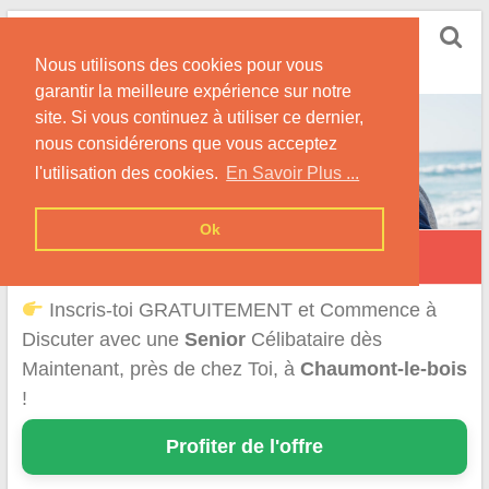
Skip
Rencontrer Senior
to
Conseils & Infos pour la Rencontre d'une Senior
Nous utilisons des cookies pour vous
content
garantir la meilleure expérience sur notre
site. Si vous continuez à utiliser ce dernier,
nous considérerons que vous acceptez
l'utilisation des cookies.
En Savoir Plus ...
Ok
Chaumont-le-Bois
Inscris-toi GRATUITEMENT et Commence à
Discuter avec une
Senior
Célibataire dès
Maintenant, près de chez Toi, à
Chaumont-le-bois
!
Profiter de l'offre