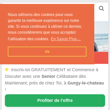
Skip
Rencontrer Senior
to
Conseils & Infos pour la Rencontre d'une Senior
Nous utilisons des cookies pour vous
content
garantir la meilleure expérience sur notre
site. Si vous continuez à utiliser ce dernier,
nous considérerons que vous acceptez
l'utilisation des cookies.
En Savoir Plus ...
Ok
Gurgy-le-Château
Inscris-toi GRATUITEMENT et Commence à
Discuter avec une
Senior
Célibataire dès
Maintenant, près de chez Toi, à
Gurgy-le-chateau
!
Profiter de l'offre