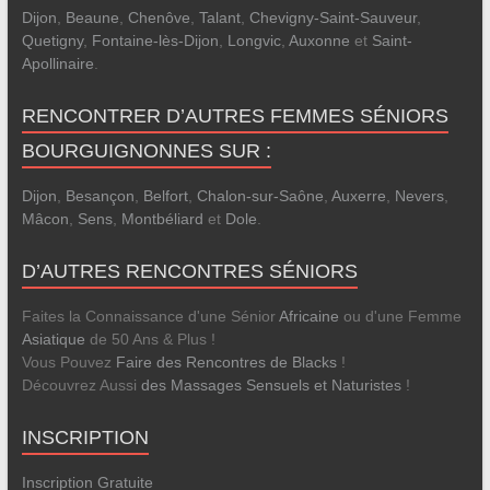
Dijon
,
Beaune
,
Chenôve
,
Talant
,
Chevigny-Saint-Sauveur
,
Quetigny
,
Fontaine-lès-Dijon
,
Longvic
,
Auxonne
et
Saint-
Apollinaire
.
RENCONTRER D’AUTRES FEMMES SÉNIORS
BOURGUIGNONNES SUR :
Dijon
,
Besançon
,
Belfort
,
Chalon-sur-Saône
,
Auxerre
,
Nevers
,
Mâcon
,
Sens
,
Montbéliard
et
Dole
.
D’AUTRES RENCONTRES SÉNIORS
Faites la Connaissance d'une Sénior
Africaine
ou d'une Femme
Asiatique
de 50 Ans & Plus !
Vous Pouvez
Faire des Rencontres de Blacks
!
Découvrez Aussi
des Massages Sensuels et Naturistes
!
INSCRIPTION
Inscription Gratuite