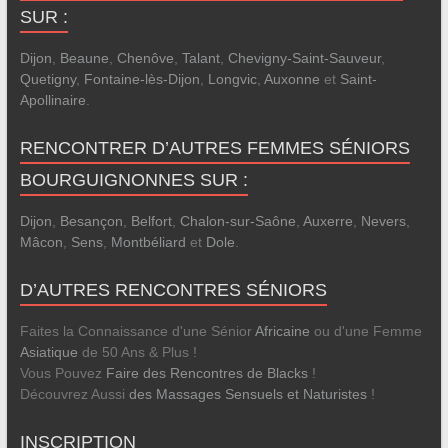
SUR :
Dijon
,
Beaune
,
Chenôve
,
Talant
,
Chevigny-Saint-Sauveur
,
Quetigny
,
Fontaine-lès-Dijon
,
Longvic
,
Auxonne
et
Saint-
Apollinaire
.
RENCONTRER D’AUTRES FEMMES SÉNIORS
BOURGUIGNONNES SUR :
Dijon
,
Besançon
,
Belfort
,
Chalon-sur-Saône
,
Auxerre
,
Nevers
,
Mâcon
,
Sens
,
Montbéliard
et
Dole
.
D’AUTRES RENCONTRES SÉNIORS
Faites la Connaissance d'une Sénior
Africaine
ou d'une Femme
Asiatique
de 50 Ans & Plus !
Vous Pouvez
Faire des Rencontres de Blacks
!
Découvrez Aussi
des Massages Sensuels et Naturistes
!
INSCRIPTION