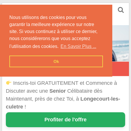
Skip
Rencontrer Senior
to
Conseils & Infos pour la Rencontre d'une Senior
Nous utilisons des cookies pour vous
content
garantir la meilleure expérience sur notre
site. Si vous continuez à utiliser ce dernier,
nous considérerons que vous acceptez
l'utilisation des cookies.
En Savoir Plus ...
Ok
Longecourt-lès-Culêtre
Inscris-toi GRATUITEMENT et Commence à
Discuter avec une
Senior
Célibataire dès
Maintenant, près de chez Toi, à
Longecourt-les-
culetre
!
Profiter de l'offre