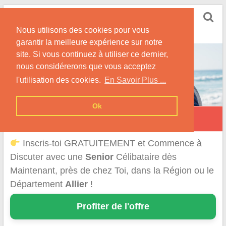
Skip
Rencontrer Senior
to
Conseils & Infos pour la Rencontre d'une Senior
Nous utilisons des cookies pour vous
content
garantir la meilleure expérience sur notre
site. Si vous continuez à utiliser ce dernier,
nous considérerons que vous acceptez
l'utilisation des cookies.
En Savoir Plus ...
Ok
Rencontre d'une Senior dans l'Allier
Inscris-toi GRATUITEMENT et Commence à
Discuter avec une
Senior
Célibataire dès
Maintenant, près de chez Toi, dans la Région ou le
Département
Allier
!
Profiter de l'offre