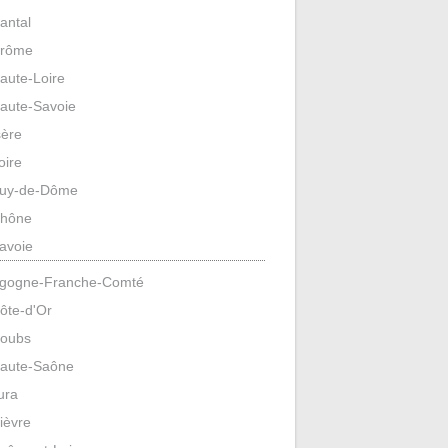
antal
rôme
aute-Loire
aute-Savoie
sère
oire
uy-de-Dôme
hône
avoie
gogne-Franche-Comté
ôte-d'Or
oubs
aute-Saône
ura
ièvre