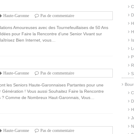
C
D
Haute-Garonne
Pas de commentaire
H
lations Amoureuses avec des Tournefeuillaises de 50 Ans
H
Idées pour Faire la Rencontre d’une Senior Vivant sur
aîtrisez Bien Internet, vous…
I
L
P
R
Haute-Garonne
Pas de commentaire
S
Bour
nt les Seniors Haute-Garonnaises Partantes pour une
 Génération ! Vous aussi Souhaitez Faire la Rencontre
C
us ? Comme de Nombreux Haut-Garonnais, Vous…
D
H
J
N
Haute-Garonne
Pas de commentaire