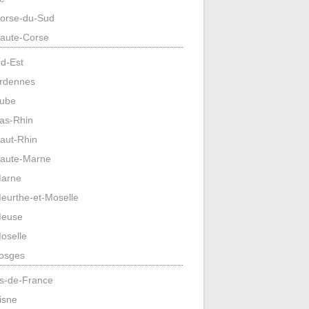
orse-du-Sud
aute-Corse
d-Est
rdennes
ube
as-Rhin
aut-Rhin
aute-Marne
arne
eurthe-et-Moselle
euse
oselle
osges
s-de-France
isne