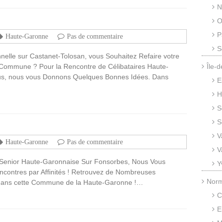
N
O
P
Haute-Garonne
Pas de commentaire
S
onnelle sur Castanet-Tolosan, vous Souhaitez Refaire votre
 Commune ? Pour la Rencontre de Célibataires Haute-
Île-
lus, nous vous Donnons Quelques Bonnes Idées. Dans
E
H
S
S
V
Haute-Garonne
Pas de commentaire
V
Senior Haute-Garonnaise Sur Fonsorbes, Nous Vous
Y
encontres par Affinités ! Retrouvez de Nombreuses
Nor
dans cette Commune de la Haute-Garonne !…
C
E