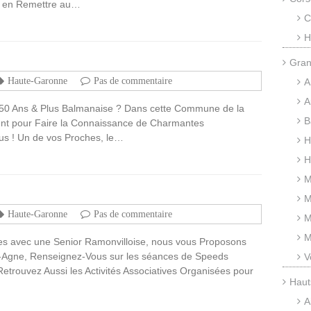
us en Remettre au…
C
H
Gran
Haute-Garonne
Pas de commentaire
A
A
50 Ans & Plus Balmanaise ? Dans cette Commune de la
B
ent pour Faire la Connaissance de Charmantes
us ! Un de vos Proches, le…
H
H
M
M
Haute-Garonne
Pas de commentaire
M
M
es avec une Senior Ramonvilloise, nous vous Proposons
nt-Agne, Renseignez-Vous sur les séances de Speeds
V
Retrouvez Aussi les Activités Associatives Organisées pour
Haut
A