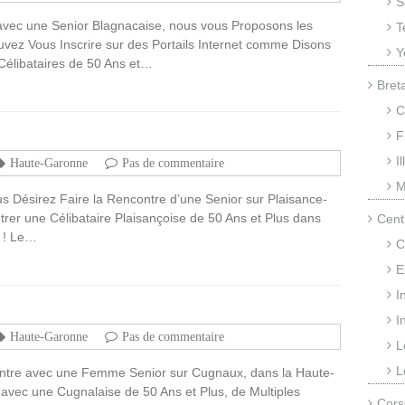
S
avec une Senior Blagnacaise, nous vous Proposons les
T
uvez Vous Inscrire sur des Portails Internet comme Disons
Y
Célibataires de 50 Ans et…
Bret
C
F
I
Haute-Garonne
Pas de commentaire
M
us Désirez Faire la Rencontre d’une Senior sur Plaisance-
rer une Célibataire Plaisançoise de 50 Ans et Plus dans
Cent
 ! Le…
C
E
I
I
Haute-Garonne
Pas de commentaire
L
L
ntre avec une Femme Senior sur Cugnaux, dans la Haute-
vec une Cugnalaise de 50 Ans et Plus, de Multiples
Cors