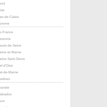
ord
ise
as-de-Calais
omme
de-France
ssonne
auts-de-Seine
eine-et-Marne
eine-Saint-Denis
al-d'Oise
al-de-Marne
velines
mandie
alvados
ure