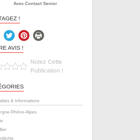
Avec Contact Senior
TAGEZ !
E AVIS !
Notez Cette
Publication !
ÉGORIES
alités & Informations
rgne-Rhône-Alpes
in
llier
rdèche