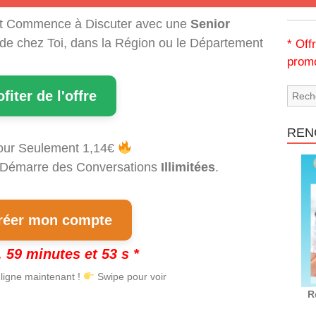
t Commence à Discuter avec une
Senior
 de chez Toi, dans la Région ou le Département
* Off
promo
ofiter de l'offre
REN
our Seulement 1,14€
et Démarre des Conversations
Illimitées
.
éer mon compte
 59 minutes et 52 s *
 ligne maintenant !
Swipe pour voir
R