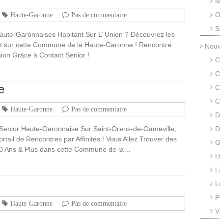
M
O
Haute-Garonne
Pas de commentaire
S
ute-Garonnaises Habitant Sur L’ Union ? Découvrez les
nt sur cette Commune de la Haute-Garonne ! Rencontre
Nouv
ion Grâce à Contact Senior !
C
C
e
C
C
Haute-Garonne
Pas de commentaire
D
Senior Haute-Garonnaise Sur Saint-Orens-de-Gameville,
D
tail de Rencontres par Affinités ! Vous Allez Trouver des
G
 50 Ans & Plus dans cette Commune de la…
H
L
L
P
Haute-Garonne
Pas de commentaire
V