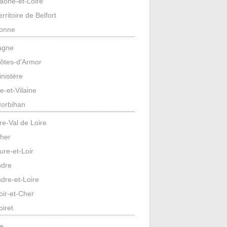
aône-et-Loire
erritoire de Belfort
onne
agne
ôtes-d'Armor
inistère
lle-et-Vilaine
orbihan
re-Val de Loire
her
ure-et-Loir
ndre
ndre-et-Loire
oir-et-Cher
oiret
e