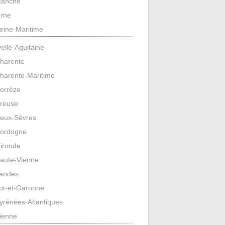
anche
rne
eine-Maritime
elle-Aquitaine
harente
harente-Maritime
orrèze
reuse
eux-Sèvres
ordogne
ironde
aute-Vienne
andes
ot-et-Garonne
yrénées-Atlantiques
ienne