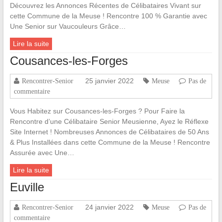
Découvrez les Annonces Récentes de Célibataires Vivant sur
cette Commune de la Meuse ! Rencontre 100 % Garantie avec
Une Senior sur Vaucouleurs Grâce…
Lire la suite
Cousances-les-Forges
25 janvier 2022
Rencontrer-Senior
Meuse
Pas de
commentaire
Vous Habitez sur Cousances-les-Forges ? Pour Faire la
Rencontre d’une Célibataire Senior Meusienne, Ayez le Réflexe
Site Internet ! Nombreuses Annonces de Célibataires de 50 Ans
& Plus Installées dans cette Commune de la Meuse ! Rencontre
Assurée avec Une…
Lire la suite
Euville
24 janvier 2022
Rencontrer-Senior
Meuse
Pas de
commentaire