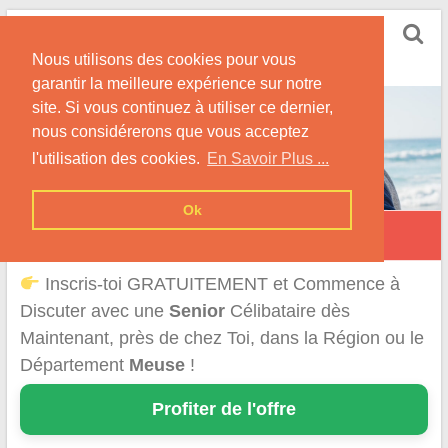
Skip
Rencontrer Senior
to
Conseils & Infos pour la Rencontre d'une Senior
Nous utilisons des cookies pour vous
content
garantir la meilleure expérience sur notre
site. Si vous continuez à utiliser ce dernier,
nous considérerons que vous acceptez
l'utilisation des cookies.
En Savoir Plus ...
Ok
Rencontre d'une Senior dans la Meuse
Inscris-toi GRATUITEMENT et Commence à
Discuter avec une
Senior
Célibataire dès
Maintenant, près de chez Toi, dans la Région ou le
Département
Meuse
!
Profiter de l'offre