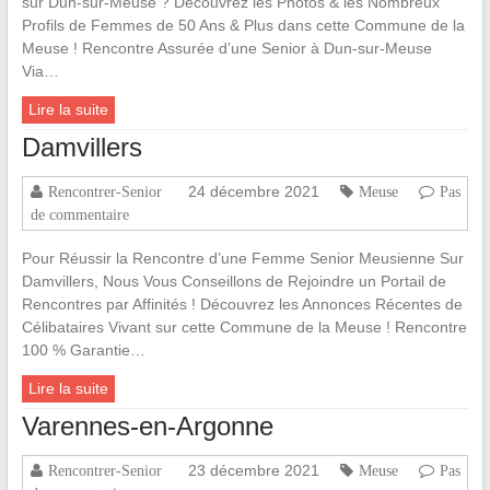
sur Dun-sur-Meuse ? Découvrez les Photos & les Nombreux
Profils de Femmes de 50 Ans & Plus dans cette Commune de la
Meuse ! Rencontre Assurée d’une Senior à Dun-sur-Meuse
Via…
Lire la suite
Damvillers
24 décembre 2021
Rencontrer-Senior
Meuse
Pas
de commentaire
Pour Réussir la Rencontre d’une Femme Senior Meusienne Sur
Damvillers, Nous Vous Conseillons de Rejoindre un Portail de
Rencontres par Affinités ! Découvrez les Annonces Récentes de
Célibataires Vivant sur cette Commune de la Meuse ! Rencontre
100 % Garantie…
Lire la suite
Varennes-en-Argonne
23 décembre 2021
Rencontrer-Senior
Meuse
Pas