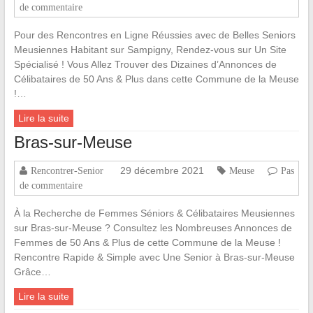
de commentaire
Pour des Rencontres en Ligne Réussies avec de Belles Seniors
Meusiennes Habitant sur Sampigny, Rendez-vous sur Un Site
Spécialisé ! Vous Allez Trouver des Dizaines d’Annonces de
Célibataires de 50 Ans & Plus dans cette Commune de la Meuse
!…
Lire la suite
Bras-sur-Meuse
29 décembre 2021
Rencontrer-Senior
Meuse
Pas
de commentaire
À la Recherche de Femmes Séniors & Célibataires Meusiennes
sur Bras-sur-Meuse ? Consultez les Nombreuses Annonces de
Femmes de 50 Ans & Plus de cette Commune de la Meuse !
Rencontre Rapide & Simple avec Une Senior à Bras-sur-Meuse
Grâce…
Lire la suite