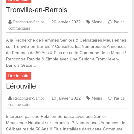
Tronville-en-Barrois
20 janvier 2022
Rencontrer-Senior
Meuse
Pas de
commentaire
À la Recherche de Femmes Séniors & Célibataires Meusiennes
sur Tronville-en-Barrois ? Consultez les Nombreuses Annonces
de Femmes de 50 Ans & Plus de cette Commune de la Meuse !
Rencontre Rapide & Simple avec Une Senior à Tronville-en-
Barrois Grâce…
Lire la suite
Lérouville
19 janvier 2022
Rencontrer-Senior
Meuse
Pas de
commentaire
Intéressé par une Relation Sérieuse avec une Senior
Meusienne Habitant sur Lérouville ? Nombreuses Annonces de
Célibataires de 50 Ans & Plus Installées dans cette Commune