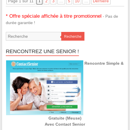
Page 1 sur 11
1
2
3
…
5
10
…
Dernière
* Offre spéciale affichée à titre promotionnel
- Pas de
durée garantie !
Recherche
RENCONTREZ UNE SENIOR !
Rencontre Simple &
Gratuite (Meuse)
Avec Contact Senior