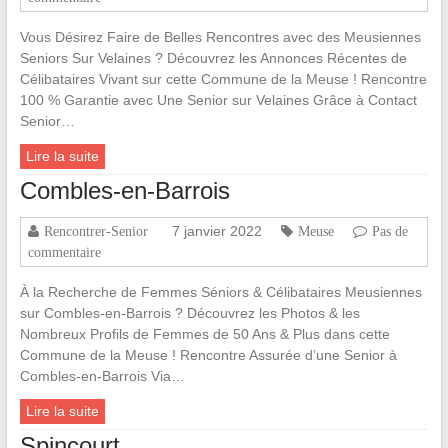
Vous Désirez Faire de Belles Rencontres avec des Meusiennes
Seniors Sur Velaines ? Découvrez les Annonces Récentes de
Célibataires Vivant sur cette Commune de la Meuse ! Rencontre
100 % Garantie avec Une Senior sur Velaines Grâce à Contact
Senior…
Lire la suite
Combles-en-Barrois
7 janvier 2022
Rencontrer-Senior
Meuse
Pas de
commentaire
À la Recherche de Femmes Séniors & Célibataires Meusiennes
sur Combles-en-Barrois ? Découvrez les Photos & les
Nombreux Profils de Femmes de 50 Ans & Plus dans cette
Commune de la Meuse ! Rencontre Assurée d’une Senior à
Combles-en-Barrois Via…
Lire la suite
Spincourt