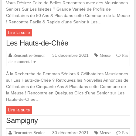
Vous Désirez Faire de Belles Rencontres avec des Meusiennes
Seniors Sur Les Islettes ? Grande Variété de Profils de
Célibataires de 50 Ans & Plus dans cette Commune de la Meuse
! Rencontre Facile & Rapide d’une Senior à Les…
Lire la suite
Les Hauts-de-Chée
31 décembre 2021
Rencontrer-Senior
Meuse
Pas
de commentaire
À la Recherche de Femmes Séniors & Célibataires Meusiennes
sur Les Hauts-de-Chée ? Retrouvez les Nouvelles Annonces de
Célibataires de Cinquante Ans & Plus dans cette Commune de
la Meuse ! Rencontre en Quelques Clics d’une Senior sur Les
Hauts-de-Chée…
Lire la suite
Sampigny
30 décembre 2021
Rencontrer-Senior
Meuse
Pas