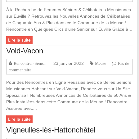
À la Recherche de Femmes Séniors & Célibataires Meusiennes
sur Euville ? Retrouvez les Nouvelles Annonces de Célibataires
de Cinquante Ans & Plus dans cette Commune de la Meuse !
Rencontre en Quelques Clics d’une Senior sur Euville Grâce à…
Lire la suite
Void-Vacon
23 janvier 2022
Rencontrer-Senior
Meuse
Pas de
commentaire
Pour des Rencontres en Ligne Réussies avec de Belles Seniors
Meusiennes Habitant sur Void-Vacon, Rendez-vous sur Un Site
Spécialisé ! Nombreuses Annonces de Célibataires de 50 Ans &
Plus Installées dans cette Commune de la Meuse ! Rencontre
Assurée avec…
Lire la suite
Vigneulles-lès-Hattonchâtel