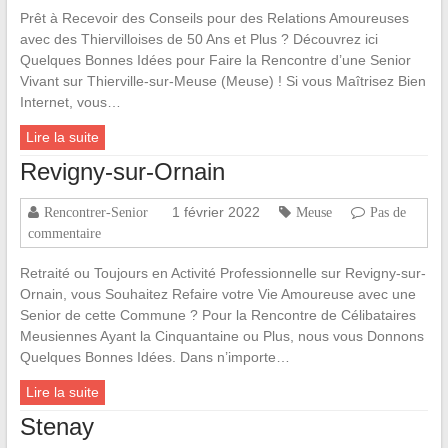
Prêt à Recevoir des Conseils pour des Relations Amoureuses
avec des Thiervilloises de 50 Ans et Plus ? Découvrez ici
Quelques Bonnes Idées pour Faire la Rencontre d’une Senior
Vivant sur Thierville-sur-Meuse (Meuse) ! Si vous Maîtrisez Bien
Internet, vous…
Lire la suite
Revigny-sur-Ornain
1 février 2022
Rencontrer-Senior
Meuse
Pas de
commentaire
Retraité ou Toujours en Activité Professionnelle sur Revigny-sur-
Ornain, vous Souhaitez Refaire votre Vie Amoureuse avec une
Senior de cette Commune ? Pour la Rencontre de Célibataires
Meusiennes Ayant la Cinquantaine ou Plus, nous vous Donnons
Quelques Bonnes Idées. Dans n’importe…
Lire la suite
Stenay