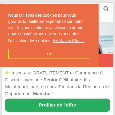
Skip
Rencontrer Senior
to
Conseils & Infos pour la Rencontre d'une Senior
Nous utilisons des cookies pour vous
content
garantir la meilleure expérience sur notre
site. Si vous continuez à utiliser ce dernier,
nous considérerons que vous acceptez
l'utilisation des cookies.
En Savoir Plus ...
Ok
Rencontre d'une Senior dans la Manche
Inscris-toi GRATUITEMENT et Commence à
Discuter avec une
Senior
Célibataire dès
Maintenant, près de chez Toi, dans la Région ou le
Département
Manche
!
Profiter de l'offre