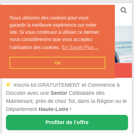
Skip
Rencontrer Senior
to
Conseils & Infos pour la Rencontre d'une Senior
Nous utilisons des cookies pour vous
content
garantir la meilleure expérience sur notre
site. Si vous continuez à utiliser ce dernier,
nous considérerons que vous acceptez
l'utilisation des cookies.
En Savoir Plus ...
Ok
Rencontre d'une Senior en Haute-Loire
Inscris-toi GRATUITEMENT et Commence à
Discuter avec une
Senior
Célibataire dès
Maintenant, près de chez Toi, dans la Région ou le
Département
Haute-Loire
!
Profiter de l'offre