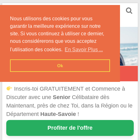
Skip
Rencontrer Senior
to
Conseils & Infos pour la Rencontre d'une Senior
Nous utilisons des cookies pour vous
content
garantir la meilleure expérience sur notre
site. Si vous continuez à utiliser ce dernier,
nous considérerons que vous acceptez
l'utilisation des cookies.
En Savoir Plus ...
Ok
Rencontre d'une Senior en Haute-Savoie
Inscris-toi GRATUITEMENT et Commence à
Discuter avec une
Senior
Célibataire dès
Maintenant, près de chez Toi, dans la Région ou le
Département
Haute-Savoie
!
Profiter de l'offre