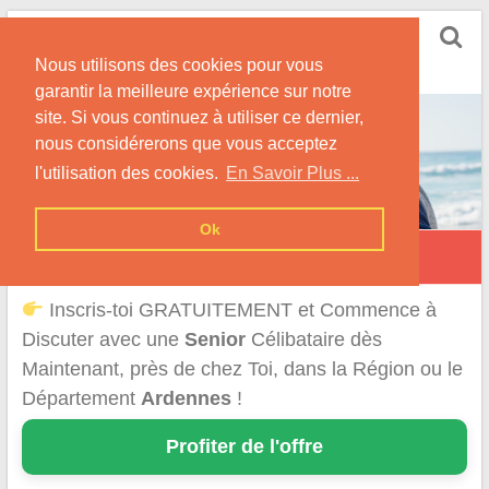
Skip
Rencontrer Senior
to
Conseils & Infos pour la Rencontre d'une Senior
Nous utilisons des cookies pour vous
content
garantir la meilleure expérience sur notre
site. Si vous continuez à utiliser ce dernier,
nous considérerons que vous acceptez
l'utilisation des cookies.
En Savoir Plus ...
Ok
Rencontre d'une Senior dans les Ardennes
Inscris-toi GRATUITEMENT et Commence à
Discuter avec une
Senior
Célibataire dès
Maintenant, près de chez Toi, dans la Région ou le
Département
Ardennes
!
Profiter de l'offre