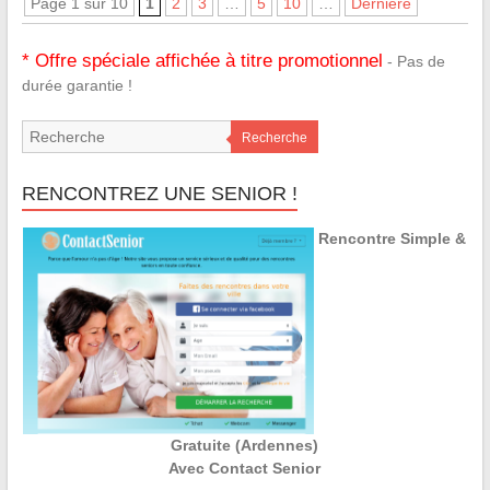
Page 1 sur 10
1
2
3
…
5
10
…
Dernière
* Offre spéciale affichée à titre promotionnel
- Pas de
durée garantie !
Recherche
RENCONTREZ UNE SENIOR !
Rencontre Simple &
Gratuite (Ardennes)
Avec Contact Senior