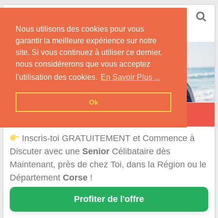
Skip
Rencontrer Senior
to
Conseils & Infos pour la Rencontre d'une Senior
Nous utilisons des cookies pour vous
content
garantir la meilleure expérience sur notre
site. Si vous continuez à utiliser ce dernier,
nous considérerons que vous acceptez
l'utilisation des cookies.
En Savoir Plus ...
Ok
Rencontre d'une Senior en Corse
Inscris-toi GRATUITEMENT et Commence à
Discuter avec une
Senior
Célibataire dès
Maintenant, près de chez Toi, dans la Région ou le
Département
Corse
!
Profiter de l'offre