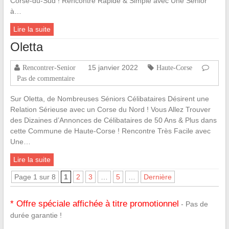
Corse-du-Sud ! Rencontre Rapide & Simple avec Une Senior
à…
Lire la suite
Oletta
15 janvier 2022
Rencontrer-Senior
Haute-Corse
Pas de commentaire
Sur Oletta, de Nombreuses Séniors Célibataires Désirent une
Relation Sérieuse avec un Corse du Nord ! Vous Allez Trouver
des Dizaines d’Annonces de Célibataires de 50 Ans & Plus dans
cette Commune de Haute-Corse ! Rencontre Très Facile avec
Une…
Lire la suite
Page 1 sur 8
1
2
3
…
5
…
Dernière
* Offre spéciale affichée à titre promotionnel
- Pas de
durée garantie !